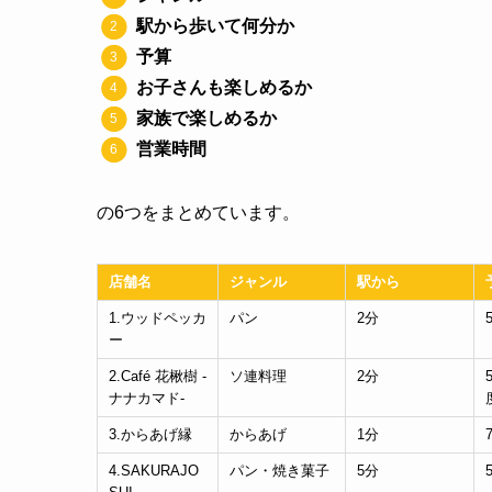
駅から歩いて何分か
予算
お子さんも楽しめるか
家族で楽しめるか
営業時間
の6つをまとめています。
店舗名
ジャンル
駅から
1.ウッドペッカ
パン
2分
ー
2.Café 花楸樹 -
ソ連料理
2分
ナナカマド-
3.からあげ縁
からあげ
1分
4.SAKURAJO
パン・焼き菓子
5分