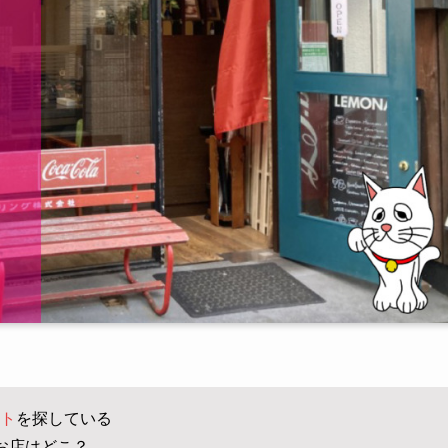
ト
を探している
お店はどこ？