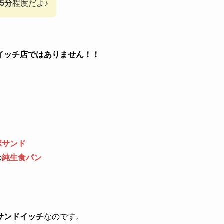
5分
程度だよ♪
イッチ店ではありません！！
ボサンド
の
純生食パン
サンドイッチ
なのです。