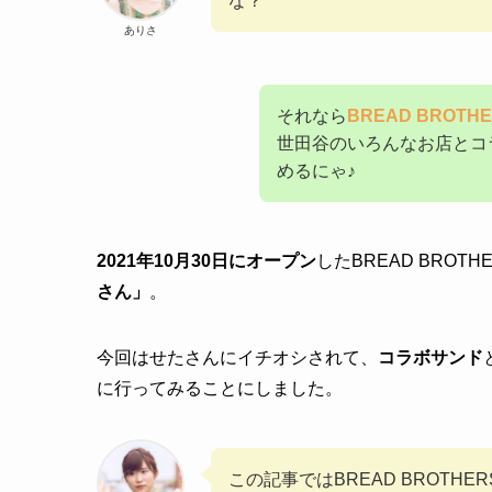
な？
ありさ
それなら
BREAD BROT
世田谷のいろんなお店とコ
めるにゃ♪
2021年10月30日にオープン
したBREAD BROT
さん」
。
今回はせたさんにイチオシされて、
コラボサンド
に行ってみることにしました。
この記事ではBREAD BROTH