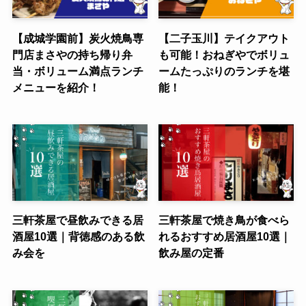
【成城学園前】炭火焼鳥専
【二子玉川】テイクアウト
門店まさやの持ち帰り弁
も可能！おねぎやでボリュ
当・ボリューム満点ランチ
ームたっぷりのランチを堪
メニューを紹介！
能！
三軒茶屋で昼飲みできる居
三軒茶屋で焼き鳥が食べら
酒屋10選｜背徳感のある飲
れるおすすめ居酒屋10選｜
み会を
飲み屋の定番