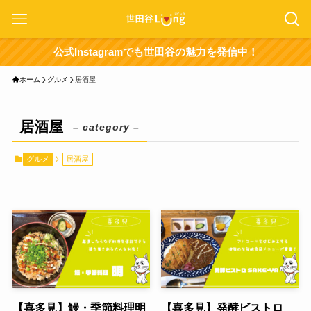
公式Instagramでも世田谷の魅力を発信中！
ホーム
グルメ
居酒屋
居酒屋
– category –
グルメ
居酒屋
【喜多見】鰻・季節料理明
【喜多見】発酵ビストロ